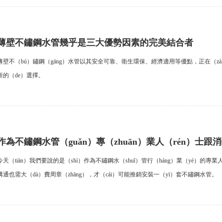
薄壁不鏽鋼水管幾乎是三大優勢因素的完美結合者
薄壁不（bú）鏽鋼（gāng）水管以其安全可靠、衛生環保、經濟適用等優點，正在（z
新的（de）選擇。
作為不鏽鋼水管（guǎn）專（zhuān）業人（rén）士跟消
（gōu）通需要大費周（zhōu）章
今天（tiān）我們要說的是（shì）作為不鏽鋼水（shuǐ）管行（háng）業（yè）的
溝通也需大（dà）費周章（zhāng），才（cái）可能推銷安裝一（yī）套不鏽鋼水管。