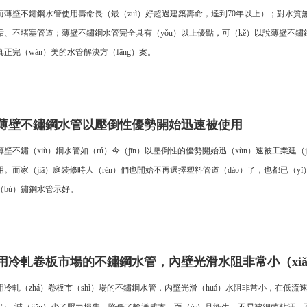
而薄壁不鏽鋼水管使用壽命長（最（zuì）好超過建築壽命，達到70年以上）；對水質
垢、不堵塞管道；薄壁不鏽鋼水管完全具有（yǒu）以上優點，可（kě）以說薄壁不
真正完（wán）美的水管解決方（fāng）案。
薄壁不鏽鋼水管以壓倒性優勢開始迅速被使用
薄壁不鏽（xiù）鋼水管如（rú）今（jīn）以壓倒性的優勢開始迅（xùn）速被工業建（
用。而家（jiā）庭裝修時人（rén）們也開始不再選擇塑料管道（dào）了，也都已（y
（bú）鏽鋼水管示好。
用冷軋卷板市場的不鏽鋼水管，內壁光滑水阻非常小（xiǎ
用冷軋（zhá）卷板市（shì）場的不鏽鋼水管，內壁光滑（huá）水阻非常小，在低