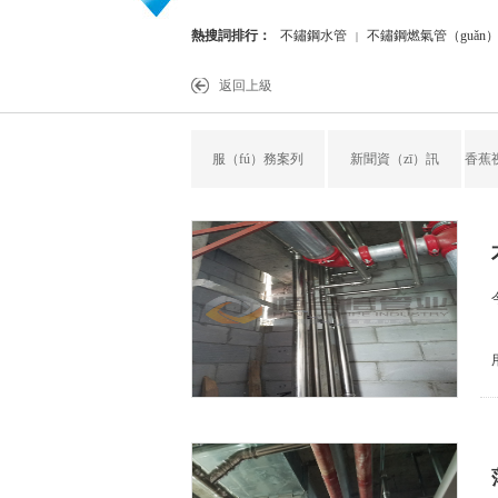
熱搜詞排行：
不鏽鋼水管
不鏽鋼燃氣管（guǎn
|
件
不（bú）鏽鋼覆塑（sù）管
|
返回上級
服（fú）務案列
新聞資（zī）訊
香蕉