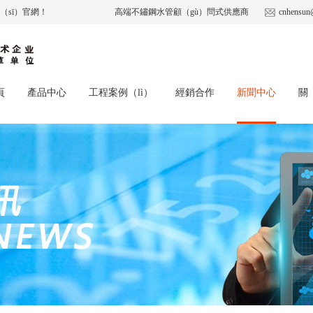
sī）官網！
高端不鏽鋼水管顧（gù）問式供應商
cnhensun
頁
產品中心
工程案例（lì）
經銷合作
新聞中心
關