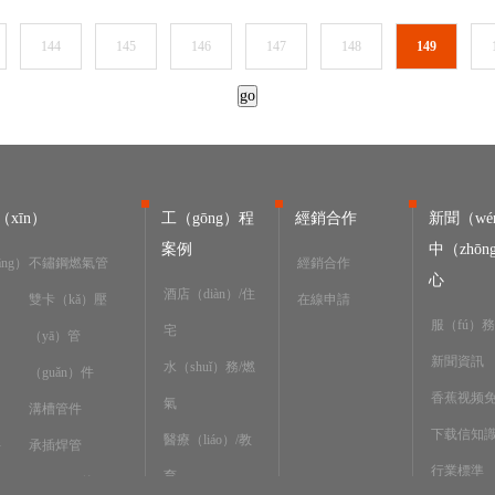
144
145
146
147
148
149
xīn）
工（gōng）程
經銷合作
新聞（wé
案例
中（zhōn
ng）
不鏽鋼燃氣管
經銷合作
心
酒店（diàn）/住
雙卡（kǎ）壓
在線申請
服（fú）
宅
（yā）管
新聞資訊
水（shuǐ）務/燃
（guǎn）件
香蕉视频
氣
溝槽管件
下载信知
醫療（liáo）/教
件
承插焊管
行業標準
育
（guǎn）件