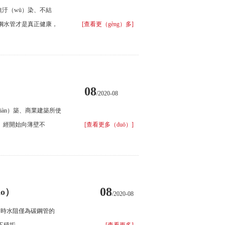
無汙（wū）染、不結
鏽鋼水管才是真正健康，
[查看更（gèng）多]
08
/2020-08
jiàn）築、商業建築所使
ǐ）經開始向薄壁不
[查看更多（duō）]
08
o）
/2020-08
流速時水阻僅為碳鋼管的