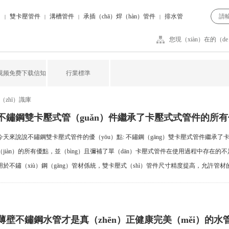
）
雙卡壓管件
溝槽管件
承插（chā）焊（hàn）管件
排水管
|
|
|
|
您現（xiàn）在的（d
视频免费下载信知
行業標準
（zhī）識庫
不鏽鋼雙卡壓式管（guǎn）件繼承了卡壓式式管件的所
今天來說說不鏽鋼雙卡壓式管件的優（yōu）點: 不鏽鋼（gāng）雙卡壓式管件繼承了卡
（jiàn）的所有優點，並（bìng）且彌補了單（dān）卡壓式管件在使用過程中存在的不
用於不鏽（xiù）鋼（gāng）管材係統，雙卡壓式（shì）管件尺寸精度提高，允許管
配性更（gèng）強。雙卡壓式（shì）管件比單卡式管件壓抗拉力提高1.8倍，更適用
（wù）。
薄壁不鏽鋼水管才是真（zhēn）正健康完美（měi）的水