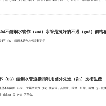
2/5，減（jiǎn）少了壓力損失，降低了輸送成本，而（ér）且衛生、不易被細菌粘汙
304不鏽鋼水管作（zuò）水管是挺好的不過（guò）價格稍
些
304不（bú）鏽鋼水管作水管是挺好的。
不（bú）鏽鋼水管道接頭利用國外先進（jìn）技術生產
薄壁不鏽鋼水（shuǐ）管屬於第六（liù）代管道，其健康、環保、可靠、經濟（jì）
行（háng）業（yè）的革命。