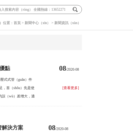
e）位置：
首頁
>
新聞中心（xīn）
>
新聞資訊（xùn）
08
有優點
/2020-08
壓式式管（guǎn）件
足，首（shǒu）先是使
[查看更多]
材的誤（wù）差增大，適
高層、高水壓的建築物
08
管解決方案
/2020-08