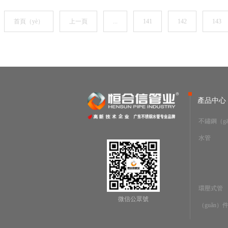
首頁（yè）
上一頁
...
141
142
143
產品中心（
不鏽鋼（gā
水管
環壓式管
微信公眾號
（guǎn）