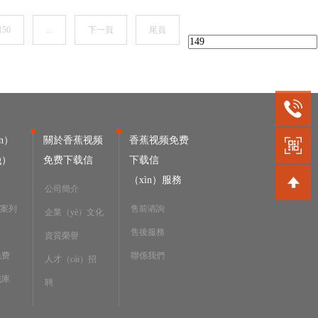
150
...
下一頁
尾頁
n）
關於香蕉视频
香蕉视频免费
g）
免费下载信
下载信
（xìn）服務
公司簡介
務案列
售前谘詢
企業（yè）文化
售後服務
資質榮譽
免费
聯係我們
人才（cái）招
識庫
聘